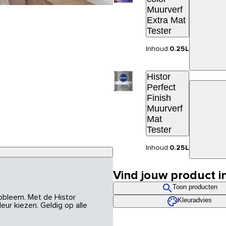
Muurverf
Extra Mat
Tester
Inhoud:
0.25L
Histor
Perfect
Finish
Muurverf
Mat
Tester
Inhoud:
0.25L
Vind jouw product i
Toon producten
robleem. Met de Histor
Kleuradvies
eur kiezen. Geldig op alle