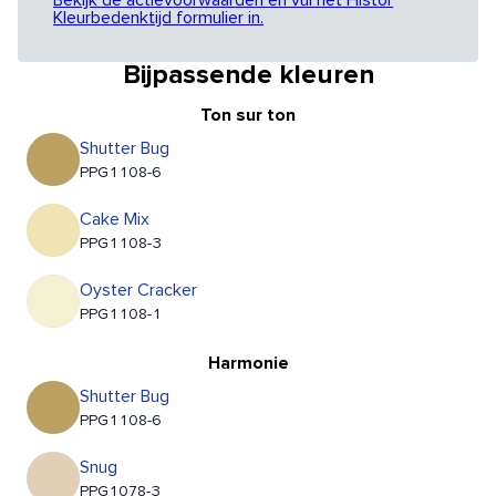
Bekijk de actievoorwaarden en vul het Histor
Kleurbedenktijd formulier in.
Bijpassende kleuren
Ton sur ton
Shutter Bug
PPG1108-6
Cake Mix
PPG1108-3
Oyster Cracker
PPG1108-1
Harmonie
Shutter Bug
PPG1108-6
Snug
PPG1078-3