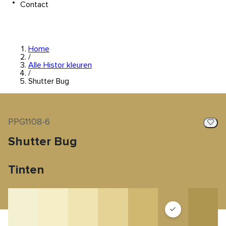
Contact
Home
/
Alle Histor kleuren
/
Shutter Bug
PPG1108-6
Shutter Bug
Tinten