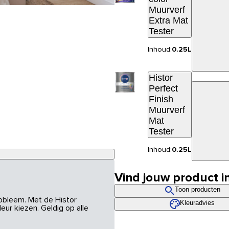
Muurverf
Extra Mat
Tester
Inhoud:
0.25L
Histor
Perfect
Finish
Muurverf
Mat
Tester
Inhoud:
0.25L
Vind jouw product i
Toon producten
robleem. Met de Histor
Kleuradvies
eur kiezen. Geldig op alle