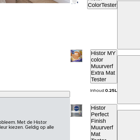
ColorTester
Histor MY
color
Muurverf
Extra Mat
Tester
Inhoud:
0.25L
Histor
Perfect
Finish
robleem. Met de Histor
Muurverf
eur kiezen. Geldig op alle
Mat