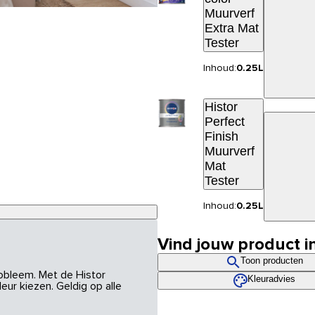
Muurverf
Extra Mat
Tester
Inhoud:
0.25L
Histor
Perfect
Finish
Muurverf
Mat
Tester
Inhoud:
0.25L
Vind jouw product i
Toon producten
robleem. Met de Histor
Kleuradvies
eur kiezen. Geldig op alle