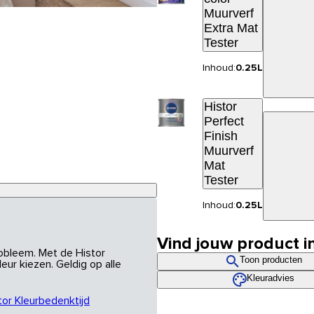
Muurverf
Extra Mat
Tester
Inhoud:
0.25L
Histor
Perfect
Finish
Muurverf
Mat
Tester
Inhoud:
0.25L
Vind jouw product i
robleem. Met de Histor
Toon producten
eur kiezen. Geldig op alle
Kleuradvies
tor Kleurbedenktijd