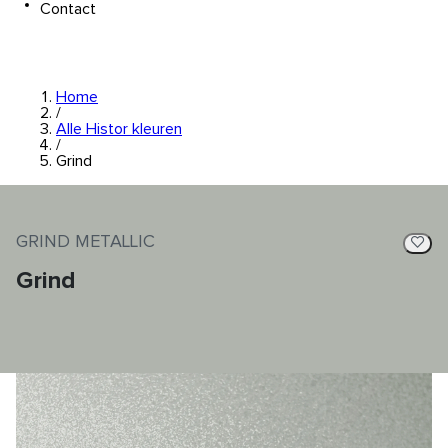
Contact
Home
/
Alle Histor kleuren
/
Grind
GRIND METALLIC
Grind