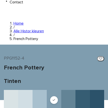
Contact
Home
/
Alle Histor kleuren
/
French Pottery
PPG1152-4
French Pottery
Tinten