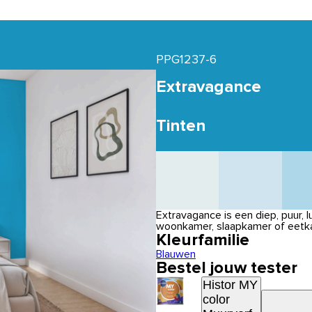
PPG1237-6
Extravagance
Tinten
Extravagance is een diep, puur, 
woonkamer, slaapkamer of eetka
Kleurfamilie
Blauwen
Bestel jouw tester
Histor MY
color