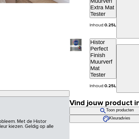
Muurverf
Extra Mat
Tester
Inhoud:
0.25L
Histor
Perfect
Finish
Muurverf
Mat
Tester
Inhoud:
0.25L
Vind jouw product i
Toon producten
Kleuradvies
robleem. Met de Histor
eur kiezen. Geldig op alle