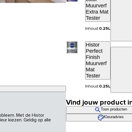
Muurverf
Extra Mat
Tester
Inhoud:
0.25L
Histor
Perfect
Finish
Muurverf
Mat
Tester
Inhoud:
0.25L
Vind jouw product i
Toon producten
robleem. Met de Histor
Kleuradvies
eur kiezen. Geldig op alle