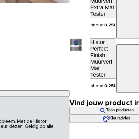
Muurverf
Extra Mat
Tester
Inhoud:
0.25L
Histor
Perfect
Finish
Muurverf
Mat
Tester
Inhoud:
0.25L
Vind jouw product i
Toon producten
Kleuradvies
robleem. Met de Histor
eur kiezen. Geldig op alle