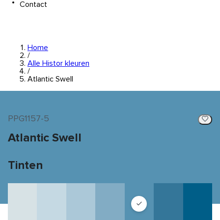
Contact
Home
/
Alle Histor kleuren
/
Atlantic Swell
PPG1157-5
Atlantic Swell
Tinten