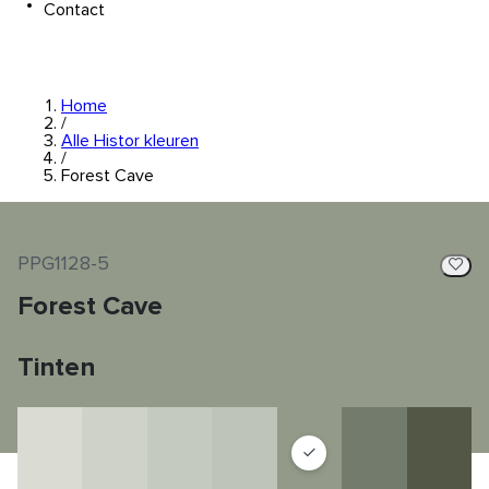
Contact
Home
/
Alle Histor kleuren
/
Forest Cave
PPG1128-5
Forest Cave
Tinten