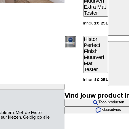
Muurverf
Extra Mat
Tester
Inhoud:
0.25L
Histor
Perfect
Finish
Muurverf
Mat
Tester
Inhoud:
0.25L
Vind jouw product i
Toon producten
Kleuradvies
robleem. Met de Histor
eur kiezen. Geldig op alle