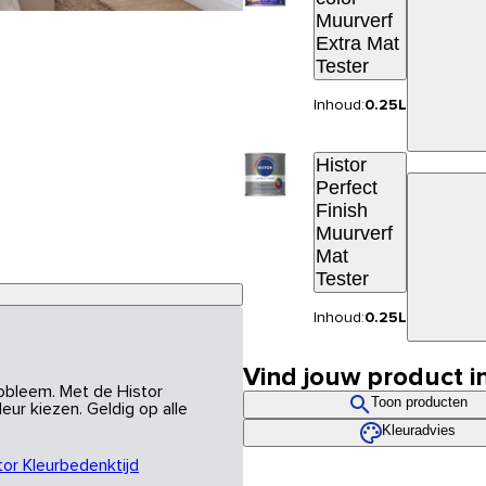
Muurverf
Extra Mat
Tester
Inhoud:
0.25L
Histor
Perfect
Finish
Muurverf
Mat
Tester
Inhoud:
0.25L
Vind jouw product i
robleem. Met de Histor
Toon producten
eur kiezen. Geldig op alle
Kleuradvies
tor Kleurbedenktijd