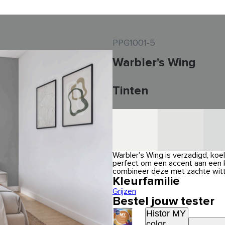
PPG1001-5
Warbler's Wing
Tinten
Warbler's Wing is verzadigd, koel
perfect om een accent aan een 
combineer deze met zachte witt
Kleurfamilie
Grijzen
Bestel jouw tester
Histor MY
color