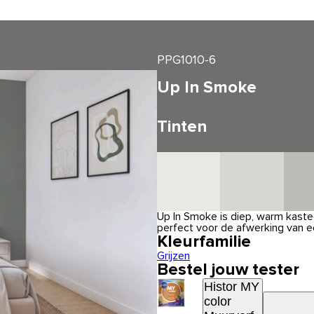
PPG1010-6
Up In Smoke
Tinten
Up In Smoke is diep, warm kastee
perfect voor de afwerking van ee
Kleurfamilie
Grijzen
Bestel jouw tester
Histor MY
color