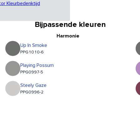
tor Kleurbedenktijd
Bijpassende kleuren
Harmonie
Up In Smoke
PPG1010-6
Playing Possum
PPG0997-5
Steely Gaze
PPG0996-2