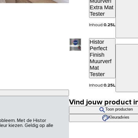
Muurverf
Extra Mat
Tester
Inhoud:
0.25L
Histor
Perfect
Finish
Muurverf
Mat
Tester
Inhoud:
0.25L
Vind jouw product i
Toon producten
Kleuradvies
robleem. Met de Histor
eur kiezen. Geldig op alle