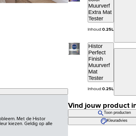
Muurverf
Extra Mat
Tester
Inhoud:
0.25L
Histor
Perfect
Finish
Muurverf
Mat
Tester
Inhoud:
0.25L
Vind jouw product i
Toon producten
robleem. Met de Histor
Kleuradvies
eur kiezen. Geldig op alle