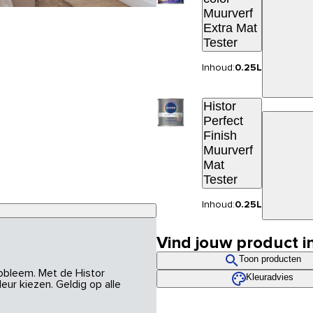
Muurverf
Extra Mat
Tester
Inhoud:
0.25L
Histor
Perfect
Finish
Muurverf
Mat
Tester
Inhoud:
0.25L
Vind jouw product i
Toon producten
robleem. Met de Histor
Kleuradvies
eur kiezen. Geldig op alle