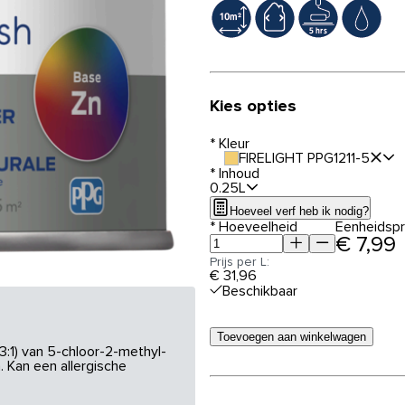
Kies opties
*
Kleur
FIRELIGHT PPG1211-5
*
Inhoud
0.25L
Hoeveel verf heb ik nodig?
*
Hoeveelheid
Eenheidspri
€ 7,99
Prijs per L:
€ 31,96
Beschikbaar
Toevoegen aan winkelwagen
3:1) van 5-chloor-2-methyl-
 Kan een allergische