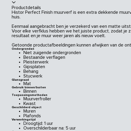
Productdetails
Histor Perfect Finish muurverf is een extra dekkende muurve
huis.
Eenmaal aangebracht ben je verzekerd van een matte uitstral
Voor elke verfklus hebben we het juiste product, zodat je 
resultaat en je muur weer jaren als nieuw voelt.
Getoonde productafbeeldingen kunnen afwijken van de ont
Ondergronden
Niet zuigende ondergronden
Bestaande verflagen
Pleisterwerk
Gipsplaten
Behang
Stucwerk
Glansgraad
Mat
Gebruik binnen/buiten
Binnen
Toepassingsmethoden
Muurverfroller
Kwast
Geschilderd object
Muren
Plafonds
Verwerkingstijd
Droogtijd: 1 uur
Overschilderbaar na: 5 uur