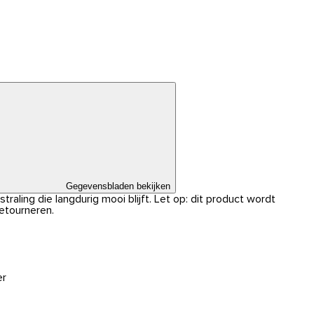
Gegevensbladen bekijken
traling die langdurig mooi blijft. Let op: dit product wordt
retourneren.
er