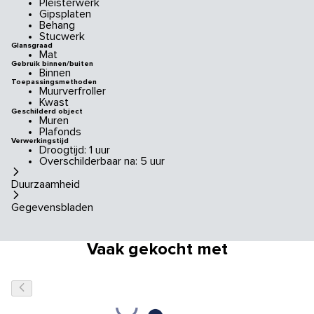
Pleisterwerk
Gipsplaten
Behang
Stucwerk
Glansgraad
Mat
Gebruik binnen/buiten
Binnen
Toepassingsmethoden
Muurverfroller
Kwast
Geschilderd object
Muren
Plafonds
Verwerkingstijd
Droogtijd: 1 uur
Overschilderbaar na: 5 uur
Duurzaamheid
Gegevensbladen
Vaak gekocht met