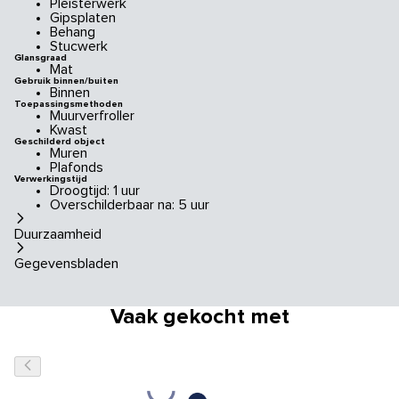
Pleisterwerk
Gipsplaten
Behang
Stucwerk
Glansgraad
Mat
Gebruik binnen/buiten
Binnen
Toepassingsmethoden
Muurverfroller
Kwast
Geschilderd object
Muren
Plafonds
Verwerkingstijd
Droogtijd: 1 uur
Overschilderbaar na: 5 uur
Duurzaamheid
Gegevensbladen
Vaak gekocht met