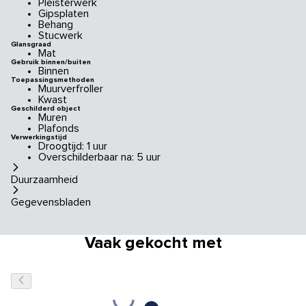
Pleisterwerk
Gipsplaten
Behang
Stucwerk
Glansgraad
Mat
Gebruik binnen/buiten
Binnen
Toepassingsmethoden
Muurverfroller
Kwast
Geschilderd object
Muren
Plafonds
Verwerkingstijd
Droogtijd: 1 uur
Overschilderbaar na: 5 uur
Duurzaamheid
Gegevensbladen
Vaak gekocht met