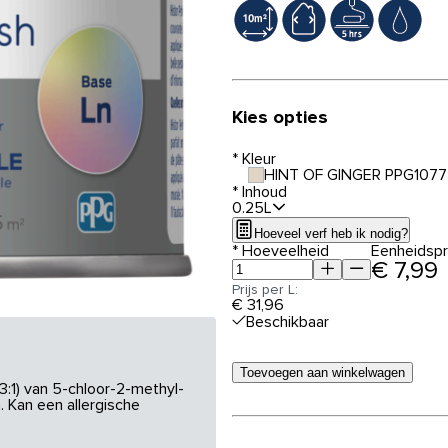
Kies opties
*
Kleur
HINT OF GINGER PPG1077
*
Inhoud
0.25L
Hoeveel verf heb ik nodig?
*
Hoeveelheid
Eenheidspri
€ 7,99
Prijs per L:
€ 31,96
Beschikbaar
Toevoegen aan winkelwagen
3:1) van 5-chloor-2-methyl-
 Kan een allergische