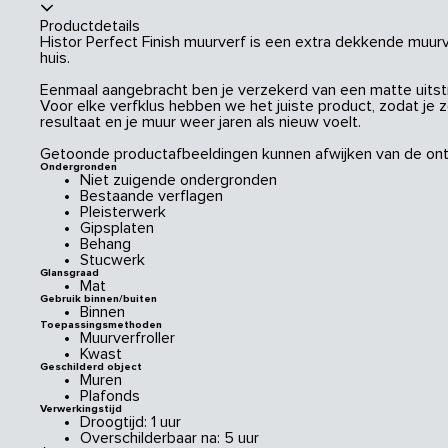
Productdetails
Histor Perfect Finish muurverf is een extra dekkende muurve
huis.
Eenmaal aangebracht ben je verzekerd van een matte uitstral
Voor elke verfklus hebben we het juiste product, zodat je 
resultaat en je muur weer jaren als nieuw voelt.
Getoonde productafbeeldingen kunnen afwijken van de ont
Ondergronden
Niet zuigende ondergronden
Bestaande verflagen
Pleisterwerk
Gipsplaten
Behang
Stucwerk
Glansgraad
Mat
Gebruik binnen/buiten
Binnen
Toepassingsmethoden
Muurverfroller
Kwast
Geschilderd object
Muren
Plafonds
Verwerkingstijd
Droogtijd: 1 uur
Overschilderbaar na: 5 uur