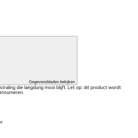
Gegevensbladen bekijken
traling die langdurig mooi blijft. Let op: dit product wordt
retourneren.
er