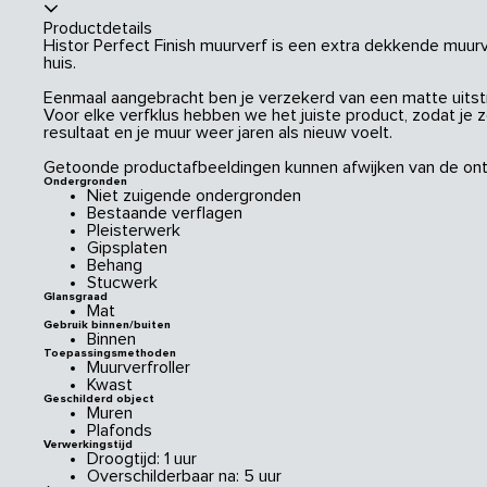
Productdetails
Histor Perfect Finish muurverf is een extra dekkende muurve
huis.
Eenmaal aangebracht ben je verzekerd van een matte uitstral
Voor elke verfklus hebben we het juiste product, zodat je 
resultaat en je muur weer jaren als nieuw voelt.
Getoonde productafbeeldingen kunnen afwijken van de ont
Ondergronden
Niet zuigende ondergronden
Bestaande verflagen
Pleisterwerk
Gipsplaten
Behang
Stucwerk
Glansgraad
Mat
Gebruik binnen/buiten
Binnen
Toepassingsmethoden
Muurverfroller
Kwast
Geschilderd object
Muren
Plafonds
Verwerkingstijd
Droogtijd: 1 uur
Overschilderbaar na: 5 uur