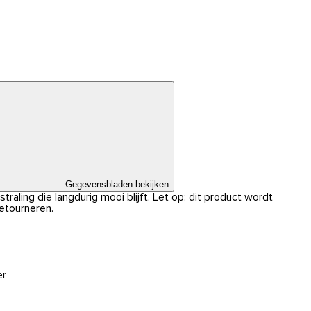
Gegevensbladen bekijken
traling die langdurig mooi blijft. Let op: dit product wordt
retourneren.
er