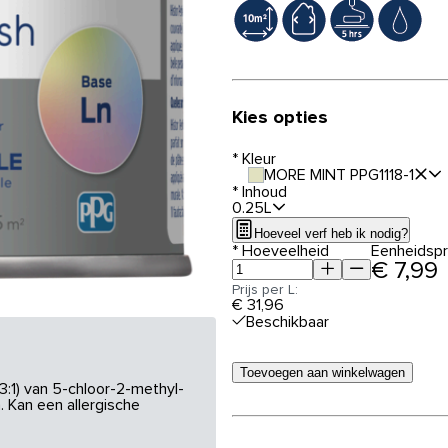
Kies opties
*
Kleur
MORE MINT PPG1118-1
*
Inhoud
0.25L
Hoeveel verf heb ik nodig?
*
Hoeveelheid
Eenheidspri
€ 7,99
Prijs per L:
€ 31,96
Beschikbaar
Toevoegen aan winkelwagen
3:1) van 5-chloor-2-methyl-
 Kan een allergische