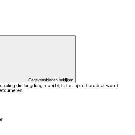
Gegevensbladen bekijken
traling die langdurig mooi blijft. Let op: dit product wordt
retourneren.
er