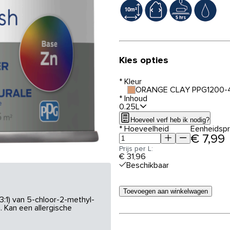
Kies opties
*
Kleur
ORANGE CLAY PPG1200-
*
Inhoud
0.25L
Hoeveel verf heb ik nodig?
*
Hoeveelheid
Eenheidspri
€ 7,99
Prijs per L:
€ 31,96
Beschikbaar
Toevoegen aan winkelwagen
3:1) van 5-chloor-2-methyl-
 Kan een allergische