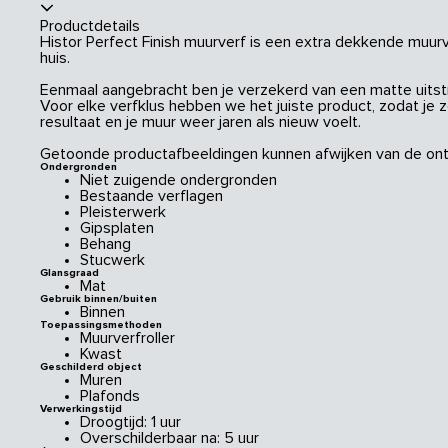
Productdetails
Histor Perfect Finish muurverf is een extra dekkende muurve
huis.
Eenmaal aangebracht ben je verzekerd van een matte uitstral
Voor elke verfklus hebben we het juiste product, zodat je 
resultaat en je muur weer jaren als nieuw voelt.
Getoonde productafbeeldingen kunnen afwijken van de ont
Ondergronden
Niet zuigende ondergronden
Bestaande verflagen
Pleisterwerk
Gipsplaten
Behang
Stucwerk
Glansgraad
Mat
Gebruik binnen/buiten
Binnen
Toepassingsmethoden
Muurverfroller
Kwast
Geschilderd object
Muren
Plafonds
Verwerkingstijd
Droogtijd: 1 uur
Overschilderbaar na: 5 uur