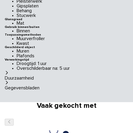
Pleisterwerk
Gipsplaten
Behang
Stucwerk
Glansgraad
Mat
Gebruik binnen/buiten
Binnen
Toepassingsmethoden
Muurverfroller
Kwast
Geschilderd object
Muren
Plafonds
Verwerkingstijd
Droogtijd: 1 uur
Overschilderbaar na: 5 uur
Duurzaamheid
Gegevensbladen
Vaak gekocht met