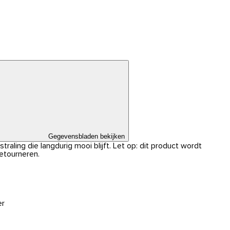
Gegevensbladen bekijken
traling die langdurig mooi blijft. Let op: dit product wordt
retourneren.
er