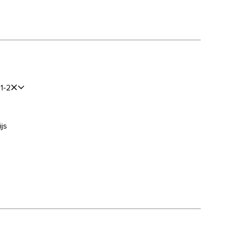
1-2
js