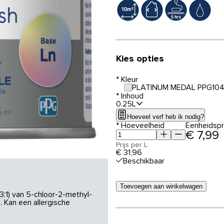
Kies opties
*
Kleur
PLATINUM MEDAL PPG104
*
Inhoud
0.25L
Hoeveel verf heb ik nodig?
*
Hoeveelheid
Eenheidspri
€ 7,99
Prijs per L:
€ 31,96
Beschikbaar
Toevoegen aan winkelwagen
3:1) van 5-chloor-2-methyl-
 Kan een allergische