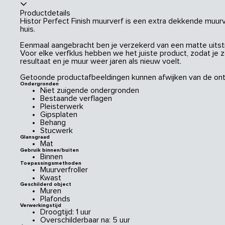
Productdetails
Histor Perfect Finish muurverf is een extra dekkende muurve
huis.
Eenmaal aangebracht ben je verzekerd van een matte uitstral
Voor elke verfklus hebben we het juiste product, zodat je 
resultaat en je muur weer jaren als nieuw voelt.
Getoonde productafbeeldingen kunnen afwijken van de ont
Ondergronden
Niet zuigende ondergronden
Bestaande verflagen
Pleisterwerk
Gipsplaten
Behang
Stucwerk
Glansgraad
Mat
Gebruik binnen/buiten
Binnen
Toepassingsmethoden
Muurverfroller
Kwast
Geschilderd object
Muren
Plafonds
Verwerkingstijd
Droogtijd: 1 uur
Overschilderbaar na: 5 uur