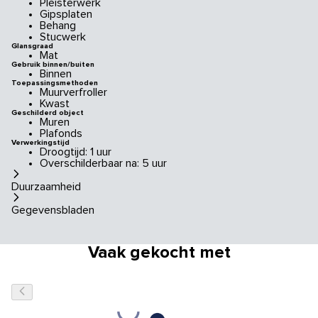
Pleisterwerk
Gipsplaten
Behang
Stucwerk
Glansgraad
Mat
Gebruik binnen/buiten
Binnen
Toepassingsmethoden
Muurverfroller
Kwast
Geschilderd object
Muren
Plafonds
Verwerkingstijd
Droogtijd: 1 uur
Overschilderbaar na: 5 uur
Duurzaamheid
Gegevensbladen
Vaak gekocht met