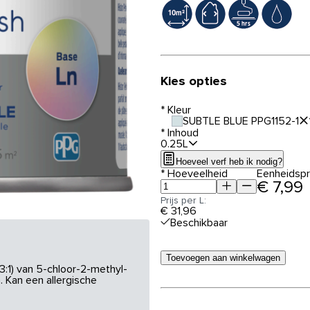
Kies opties
*
Kleur
SUBTLE BLUE PPG1152-1
*
Inhoud
0.25L
Hoeveel verf heb ik nodig?
*
Hoeveelheid
Eenheidspri
€ 7,99
Prijs per L:
€ 31,96
Beschikbaar
Toevoegen aan winkelwagen
3:1) van 5-chloor-2-methyl-
 Kan een allergische