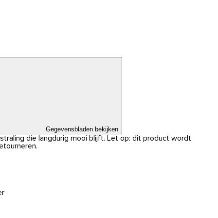
Gegevensbladen bekijken
traling die langdurig mooi blijft. Let op: dit product wordt
retourneren.
er