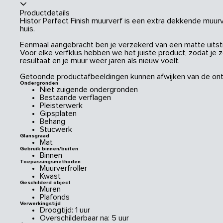
Productdetails
Histor Perfect Finish muurverf is een extra dekkende muurve
huis.
Eenmaal aangebracht ben je verzekerd van een matte uitstral
Voor elke verfklus hebben we het juiste product, zodat je 
resultaat en je muur weer jaren als nieuw voelt.
Getoonde productafbeeldingen kunnen afwijken van de ont
Ondergronden
Niet zuigende ondergronden
Bestaande verflagen
Pleisterwerk
Gipsplaten
Behang
Stucwerk
Glansgraad
Mat
Gebruik binnen/buiten
Binnen
Toepassingsmethoden
Muurverfroller
Kwast
Geschilderd object
Muren
Plafonds
Verwerkingstijd
Droogtijd: 1 uur
Overschilderbaar na: 5 uur