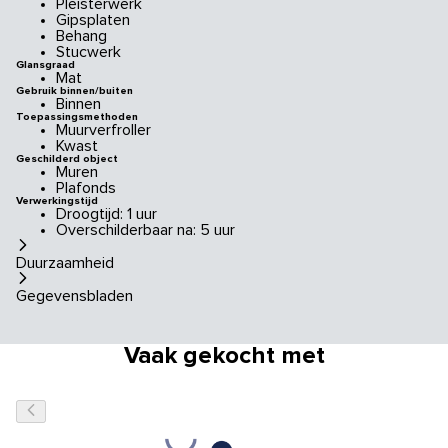
Pleisterwerk
Gipsplaten
Behang
Stucwerk
Glansgraad
Mat
Gebruik binnen/buiten
Binnen
Toepassingsmethoden
Muurverfroller
Kwast
Geschilderd object
Muren
Plafonds
Verwerkingstijd
Droogtijd: 1 uur
Overschilderbaar na: 5 uur
Duurzaamheid
Gegevensbladen
Vaak gekocht met