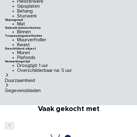
Pleisterwerk
Gipsplaten
Behang
Stucwerk
Glansgraad
Mat
Gebruik binnen/buiten
Binnen
Toepassingsmethoden
Muurverfroller
Kwast
Geschilderd object
Muren
Plafonds
Verwerkingstijd
Droogtijd: 1 uur
Overschilderbaar na: 5 uur
Duurzaamheid
Gegevensbladen
Vaak gekocht met