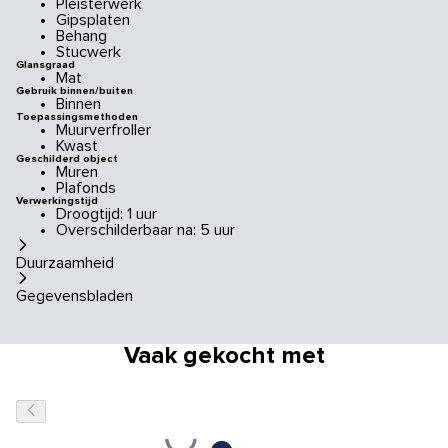
Pleisterwerk
Gipsplaten
Behang
Stucwerk
Glansgraad
Mat
Gebruik binnen/buiten
Binnen
Toepassingsmethoden
Muurverfroller
Kwast
Geschilderd object
Muren
Plafonds
Verwerkingstijd
Droogtijd: 1 uur
Overschilderbaar na: 5 uur
Duurzaamheid
Gegevensbladen
Vaak gekocht met