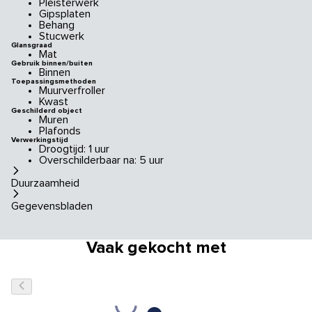
Pleisterwerk
Gipsplaten
Behang
Stucwerk
Glansgraad
Mat
Gebruik binnen/buiten
Binnen
Toepassingsmethoden
Muurverfroller
Kwast
Geschilderd object
Muren
Plafonds
Verwerkingstijd
Droogtijd: 1 uur
Overschilderbaar na: 5 uur
Duurzaamheid
Gegevensbladen
Vaak gekocht met