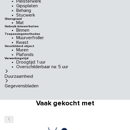
Pleisterwerk
Gipsplaten
Behang
Stucwerk
Glansgraad
Mat
Gebruik binnen/buiten
Binnen
Toepassingsmethoden
Muurverfroller
Kwast
Geschilderd object
Muren
Plafonds
Verwerkingstijd
Droogtijd: 1 uur
Overschilderbaar na: 5 uur
Duurzaamheid
Gegevensbladen
Vaak gekocht met