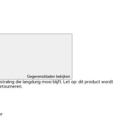
Gegevensbladen bekijken
traling die langdurig mooi blijft. Let op: dit product wordt
retourneren.
er