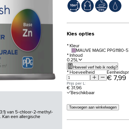
Kies opties
*
Kleur
MAUVE MAGIC PPG1180-5
*
Inhoud
0.25L
Hoeveel verf heb ik nodig?
*
Hoeveelheid
Eenheidspri
€ 7,99
Prijs per L:
€ 31,96
Beschikbaar
Toevoegen aan winkelwagen
3:1) van 5-chloor-2-methyl-
 Kan een allergische