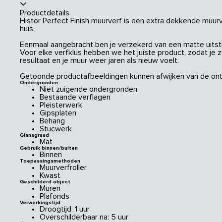
Productdetails
Histor Perfect Finish muurverf is een extra dekkende muurve
huis.
Eenmaal aangebracht ben je verzekerd van een matte uitstral
Voor elke verfklus hebben we het juiste product, zodat je 
resultaat en je muur weer jaren als nieuw voelt.
Getoonde productafbeeldingen kunnen afwijken van de ont
Ondergronden
Niet zuigende ondergronden
Bestaande verflagen
Pleisterwerk
Gipsplaten
Behang
Stucwerk
Glansgraad
Mat
Gebruik binnen/buiten
Binnen
Toepassingsmethoden
Muurverfroller
Kwast
Geschilderd object
Muren
Plafonds
Verwerkingstijd
Droogtijd: 1 uur
Overschilderbaar na: 5 uur