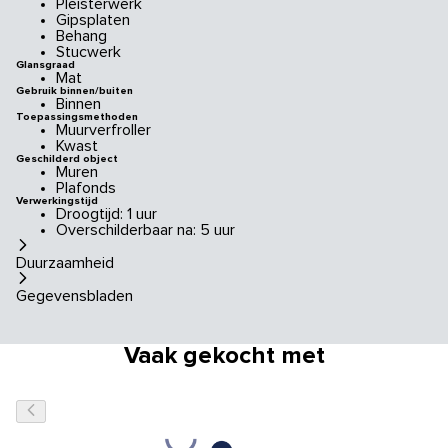
Pleisterwerk
Gipsplaten
Behang
Stucwerk
Glansgraad
Mat
Gebruik binnen/buiten
Binnen
Toepassingsmethoden
Muurverfroller
Kwast
Geschilderd object
Muren
Plafonds
Verwerkingstijd
Droogtijd: 1 uur
Overschilderbaar na: 5 uur
Duurzaamheid
Gegevensbladen
Vaak gekocht met