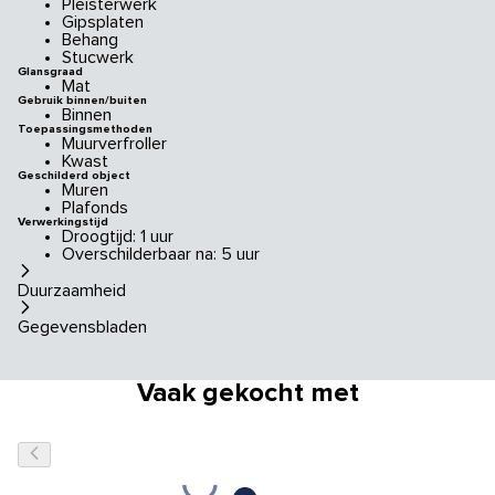
Pleisterwerk
Gipsplaten
Behang
Stucwerk
Glansgraad
Mat
Gebruik binnen/buiten
Binnen
Toepassingsmethoden
Muurverfroller
Kwast
Geschilderd object
Muren
Plafonds
Verwerkingstijd
Droogtijd: 1 uur
Overschilderbaar na: 5 uur
Duurzaamheid
Gegevensbladen
Vaak gekocht met