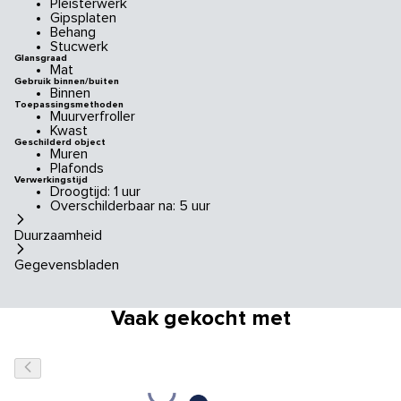
Pleisterwerk
Gipsplaten
Behang
Stucwerk
Glansgraad
Mat
Gebruik binnen/buiten
Binnen
Toepassingsmethoden
Muurverfroller
Kwast
Geschilderd object
Muren
Plafonds
Verwerkingstijd
Droogtijd: 1 uur
Overschilderbaar na: 5 uur
Duurzaamheid
Gegevensbladen
Vaak gekocht met