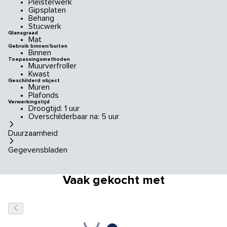
Pleisterwerk
Gipsplaten
Behang
Stucwerk
Glansgraad
Mat
Gebruik binnen/buiten
Binnen
Toepassingsmethoden
Muurverfroller
Kwast
Geschilderd object
Muren
Plafonds
Verwerkingstijd
Droogtijd: 1 uur
Overschilderbaar na: 5 uur
Duurzaamheid
Gegevensbladen
Vaak gekocht met