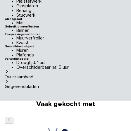
Pleisterwerk
Gipsplaten
Behang
Stucwerk
Glansgraad
Mat
Gebruik binnen/buiten
Binnen
Toepassingsmethoden
Muurverfroller
Kwast
Geschilderd object
Muren
Plafonds
Verwerkingstijd
Droogtijd: 1 uur
Overschilderbaar na: 5 uur
Duurzaamheid
Gegevensbladen
Vaak gekocht met