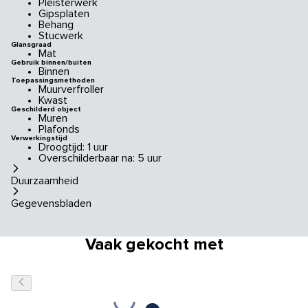
Pleisterwerk
Gipsplaten
Behang
Stucwerk
Glansgraad
Mat
Gebruik binnen/buiten
Binnen
Toepassingsmethoden
Muurverfroller
Kwast
Geschilderd object
Muren
Plafonds
Verwerkingstijd
Droogtijd: 1 uur
Overschilderbaar na: 5 uur
Duurzaamheid
Gegevensbladen
Vaak gekocht met