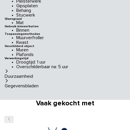
Pleisterwerk
Gipsplaten
Behang
Stucwerk
Glansgraad
Mat
Gebruik binnen/buiten
Binnen
Toepassingsmethoden
Muurverfroller
Kwast
Geschilderd object
Muren
Plafonds
Verwerkingstijd
Droogtijd: 1 uur
Overschilderbaar na: 5 uur
Duurzaamheid
Gegevensbladen
Vaak gekocht met