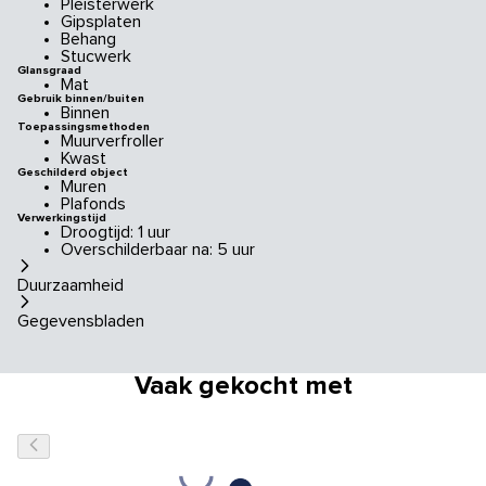
Pleisterwerk
Gipsplaten
Behang
Stucwerk
Glansgraad
Mat
Gebruik binnen/buiten
Binnen
Toepassingsmethoden
Muurverfroller
Kwast
Geschilderd object
Muren
Plafonds
Verwerkingstijd
Droogtijd: 1 uur
Overschilderbaar na: 5 uur
Duurzaamheid
Gegevensbladen
Vaak gekocht met