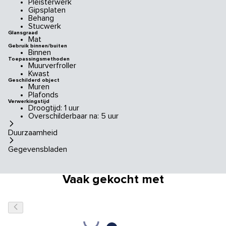
Pleisterwerk
Gipsplaten
Behang
Stucwerk
Glansgraad
Mat
Gebruik binnen/buiten
Binnen
Toepassingsmethoden
Muurverfroller
Kwast
Geschilderd object
Muren
Plafonds
Verwerkingstijd
Droogtijd: 1 uur
Overschilderbaar na: 5 uur
Duurzaamheid
Gegevensbladen
Vaak gekocht met