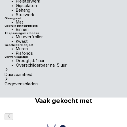
Pleisterwerk
Gipsplaten
Behang
Stucwerk
Glansgraad
Mat
Gebruik binnen/buiten
Binnen
Toepassingsmethoden
Muurverfroller
Kwast
Geschilderd object
Muren
Plafonds
Verwerkingstijd
Droogtijd: 1 uur
Overschilderbaar na: 5 uur
Duurzaamheid
Gegevensbladen
Vaak gekocht met