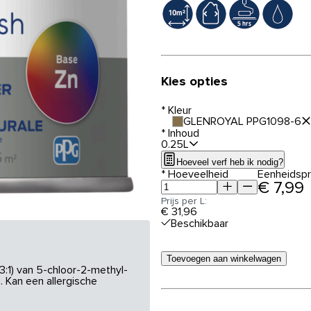
Kies opties
*
Kleur
GLENROYAL PPG1098-6
*
Inhoud
0.25L
Hoeveel verf heb ik nodig?
*
Hoeveelheid
Eenheidspri
€ 7,99
Prijs per L:
€ 31,96
Beschikbaar
Toevoegen aan winkelwagen
3:1) van 5-chloor-2-methyl-
 Kan een allergische