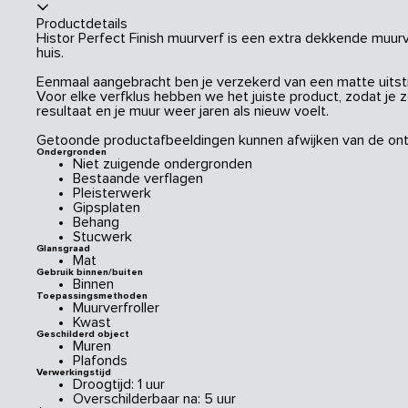
Productdetails
Histor Perfect Finish muurverf is een extra dekkende muurve
huis.
Eenmaal aangebracht ben je verzekerd van een matte uitstral
Voor elke verfklus hebben we het juiste product, zodat je 
resultaat en je muur weer jaren als nieuw voelt.
Getoonde productafbeeldingen kunnen afwijken van de ont
Ondergronden
Niet zuigende ondergronden
Bestaande verflagen
Pleisterwerk
Gipsplaten
Behang
Stucwerk
Glansgraad
Mat
Gebruik binnen/buiten
Binnen
Toepassingsmethoden
Muurverfroller
Kwast
Geschilderd object
Muren
Plafonds
Verwerkingstijd
Droogtijd: 1 uur
Overschilderbaar na: 5 uur