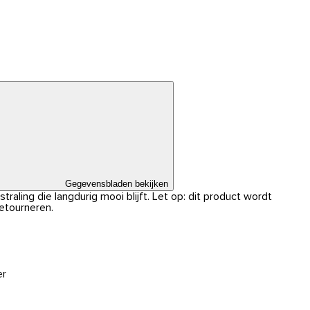
Gegevensbladen bekijken
traling die langdurig mooi blijft. Let op: dit product wordt
retourneren.
er