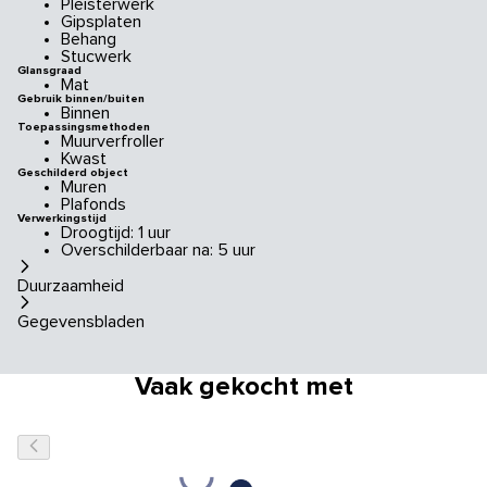
Pleisterwerk
Gipsplaten
Behang
Stucwerk
Glansgraad
Mat
Gebruik binnen/buiten
Binnen
Toepassingsmethoden
Muurverfroller
Kwast
Geschilderd object
Muren
Plafonds
Verwerkingstijd
Droogtijd: 1 uur
Overschilderbaar na: 5 uur
Duurzaamheid
Gegevensbladen
Vaak gekocht met