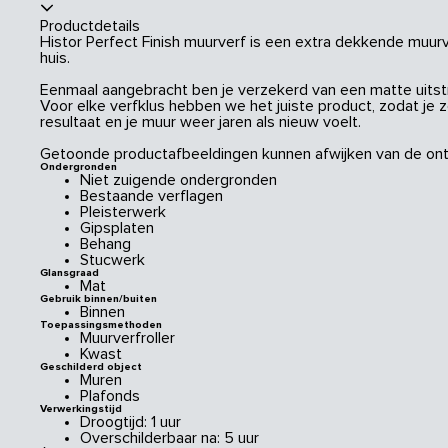
Productdetails
Histor Perfect Finish muurverf is een extra dekkende muurve
huis.
Eenmaal aangebracht ben je verzekerd van een matte uitstral
Voor elke verfklus hebben we het juiste product, zodat je 
resultaat en je muur weer jaren als nieuw voelt.
Getoonde productafbeeldingen kunnen afwijken van de ont
Ondergronden
Niet zuigende ondergronden
Bestaande verflagen
Pleisterwerk
Gipsplaten
Behang
Stucwerk
Glansgraad
Mat
Gebruik binnen/buiten
Binnen
Toepassingsmethoden
Muurverfroller
Kwast
Geschilderd object
Muren
Plafonds
Verwerkingstijd
Droogtijd: 1 uur
Overschilderbaar na: 5 uur