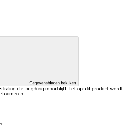
Gegevensbladen bekijken
traling die langdurig mooi blijft. Let op: dit product wordt
retourneren.
er