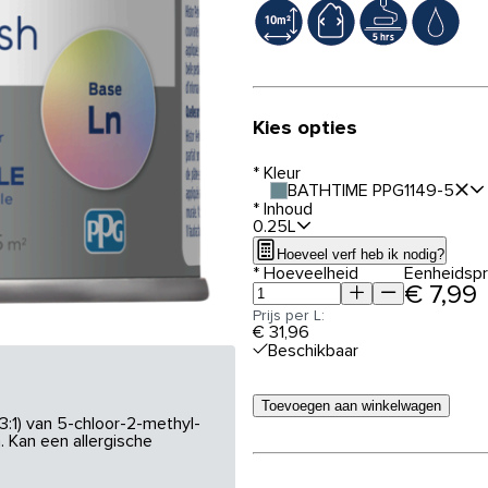
Kies opties
*
Kleur
BATHTIME PPG1149-5
*
Inhoud
0.25L
Hoeveel verf heb ik nodig?
*
Hoeveelheid
Eenheidspri
€ 7,99
Prijs per L:
€ 31,96
Beschikbaar
Toevoegen aan winkelwagen
3:1) van 5-chloor-2-methyl-
 Kan een allergische