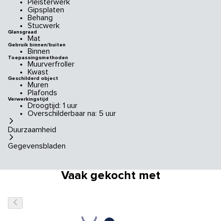
Pleisterwerk
Gipsplaten
Behang
Stucwerk
Glansgraad
Mat
Gebruik binnen/buiten
Binnen
Toepassingsmethoden
Muurverfroller
Kwast
Geschilderd object
Muren
Plafonds
Verwerkingstijd
Droogtijd: 1 uur
Overschilderbaar na: 5 uur
Duurzaamheid
Gegevensbladen
Vaak gekocht met