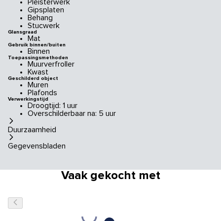
Pleisterwerk
Gipsplaten
Behang
Stucwerk
Glansgraad
Mat
Gebruik binnen/buiten
Binnen
Toepassingsmethoden
Muurverfroller
Kwast
Geschilderd object
Muren
Plafonds
Verwerkingstijd
Droogtijd: 1 uur
Overschilderbaar na: 5 uur
Duurzaamheid
Gegevensbladen
Vaak gekocht met